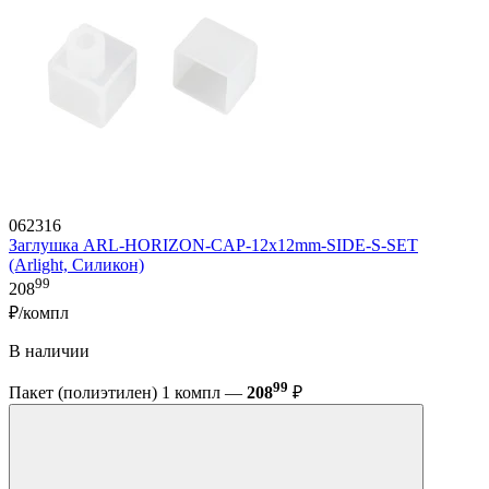
062316
Заглушка ARL-HORIZON-CAP-12x12mm-SIDE-S-SET
(Arlight, Силикон)
99
208
₽/компл
В наличии
99
Пакет (полиэтилен) 1 компл —
208
₽