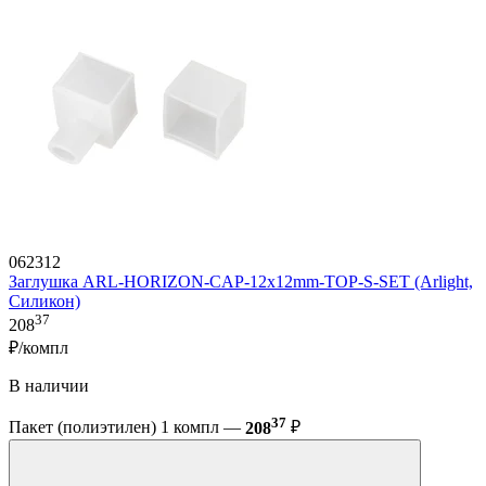
062312
Заглушка ARL-HORIZON-CAP-12x12mm-TOP-S-SET (Arlight,
Силикон)
37
208
₽/компл
В наличии
37
Пакет (полиэтилен) 1 компл —
208
₽