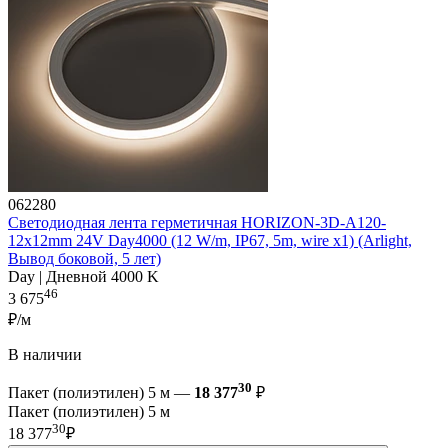
062280
Светодиодная лента герметичная HORIZON-3D-А120-
12x12mm 24V Day4000 (12 W/m, IP67, 5m, wire x1) (Arlight,
Вывод боковой, 5 лет)
Day | Дневной 4000 K
46
3 675
₽/м
В наличии
30
Пакет (полиэтилен) 5 м —
18 377
₽
Пакет (полиэтилен) 5 м
30
18 377
₽