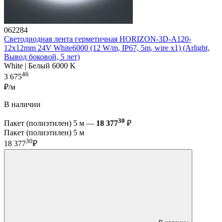
062284
Светодиодная лента герметичная HORIZON-3D-А120-
12x12mm 24V White6000 (12 W/m, IP67, 5m, wire x1) (Arlight,
Вывод боковой, 5 лет)
White | Белый 6000 K
46
3 675
₽/м
В наличии
30
Пакет (полиэтилен) 5 м —
18 377
₽
Пакет (полиэтилен) 5 м
30
18 377
₽