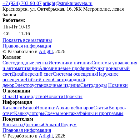
+7 (924) 703-90-07
arlight@strukturasveta.ru
Красноярск, ул. Октябрьская, 16, ЖК Метрополис, левая
башня
Работаем:
Пн-Пт
10-19
Сб
11-16
Показать все магазины
Правовая информация
© Разработано в
Arlight
, 2026
Каталог
Светодиодные ленты
Источники питания
Системы управления
и автоматизации
Алюминиевые профили
Функциональный
свет
Дизайнерский свет
Системы освещения
Наружное
освещение
Гибкий неон
Светодиодный
декор
Электроустановочные изделия
Светодиоды
Новинки
О компании
О нас
Производство
Новости
Проекты
Информация
Каталоги
Видео
Новинки
Архив вебинаров
Статьи
Вопрос-
ответ
Калькуляторы
Схемы монтажа
Файлы и программы
Покупателям
Контакты
Доставка
Оплата
Шоурум
Правовая информация
© Разработано в
Arlight
, 2026