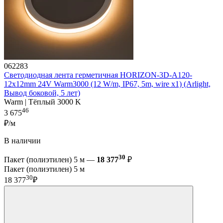
062283
Светодиодная лента герметичная HORIZON-3D-А120-
12x12mm 24V Warm3000 (12 W/m, IP67, 5m, wire x1) (Arlight,
Вывод боковой, 5 лет)
Warm | Тёплый 3000 K
46
3 675
₽/м
В наличии
30
Пакет (полиэтилен) 5 м —
18 377
₽
Пакет (полиэтилен) 5 м
30
18 377
₽