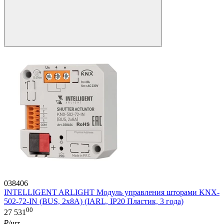
038406
INTELLIGENT ARLIGHT Модуль управления шторами KNX-
502-72-IN (BUS, 2x8A) (IARL, IP20 Пластик, 3 года)
00
27 531
₽/шт