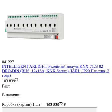
041227
INTELLIGENT ARLIGHT Релейный модуль KNX-7123-82-
DRO-DIN (BUS, 12x16A, KNX Secure) (IARL, IP20 Пластик, 2
года)
75
103 839
₽/шт
В наличии
75
Коробка (картон) 1 шт —
103 839
₽