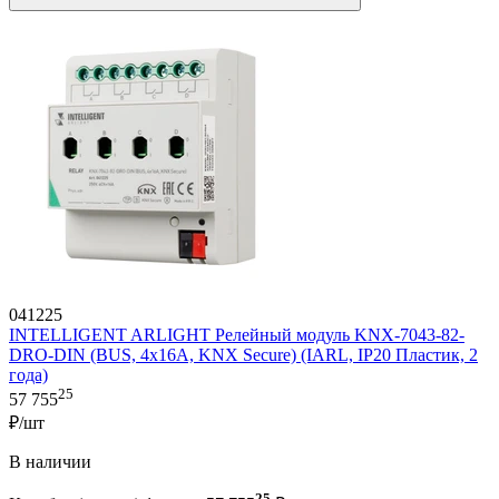
041225
INTELLIGENT ARLIGHT Релейный модуль KNX-7043-82-
DRO-DIN (BUS, 4x16А, KNX Secure) (IARL, IP20 Пластик, 2
года)
25
57 755
₽/шт
В наличии
25