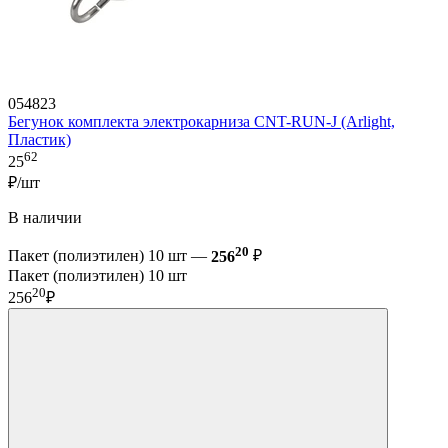
054823
Бегунок комплекта электрокарниза CNT-RUN-J (Arlight,
Пластик)
62
25
₽/шт
В наличии
20
Пакет (полиэтилен) 10 шт —
256
₽
Пакет (полиэтилен) 10 шт
20
256
₽