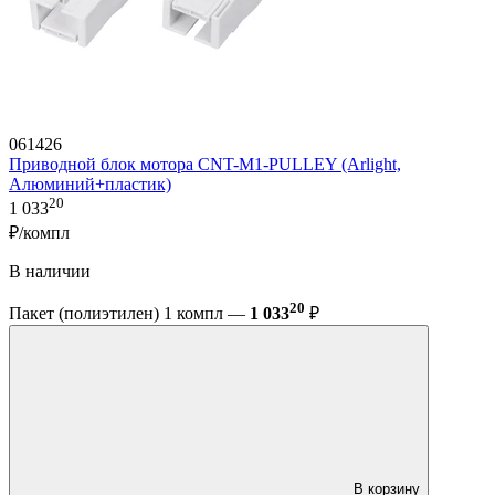
061426
Приводной блок мотора CNT-M1-PULLEY (Arlight,
Алюминий+пластик)
20
1 033
₽/компл
В наличии
20
Пакет (полиэтилен) 1 компл —
1 033
₽
В корзину