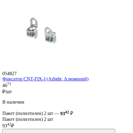
054827
Фиксатор CNT-FIX-J (Arlight, Алюминий)
71
46
₽/шт
В наличии
42
Пакет (полиэтилен) 2 шт —
93
₽
Пакет (полиэтилен) 2 шт
42
93
₽