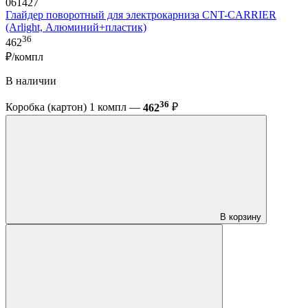
061427
Глайдер поворотный для электрокарниза CNT-CARRIER
(Arlight, Алюминий+пластик)
36
462
₽/компл
В наличии
36
Коробка (картон) 1 компл —
462
₽
В корзину