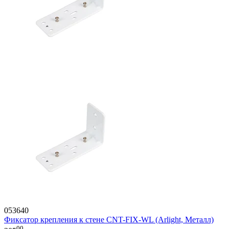
053640
Фиксатор крепления к стене CNT-FIX-WL (Arlight, Металл)
00