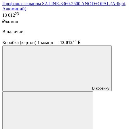
Профиль с экраном S2-LINE-3360-2500 ANOD+OPAL (Arlight,
Алюминий)
23
13 012
₽/компл
В наличии
23
Коробка (картон) 1 компл —
13 012
₽
В корзину