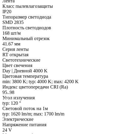
Лента
Класс пылевлагозащиты
IP20
Типоразмер светодиода
SMD 2835
Плотность светодиодов
168 шт/м
Минимальный отрезок
41.67 мм
Серия ленты
RT открытая
Светотехнические
Цвет свечения
Day | Дневной 4000 K
Цветовая температура
min: 3800 K; typ: 4000 K; max: 4200 K
Индекс цветопередачи CRI (Ra)
95..98
Угол излучения
typ: 120 °
Световой поток на 1м
typ: 1620 lm/m; max: 1700 lm/m
Электрические
Напряжение питания
24 V