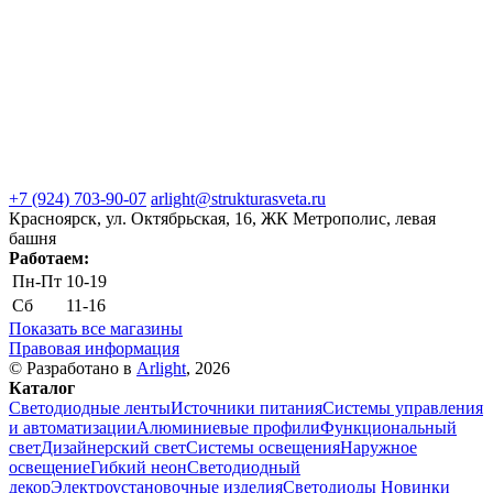
+7 (924) 703-90-07
arlight@strukturasveta.ru
Красноярск, ул. Октябрьская, 16, ЖК Метрополис, левая
башня
Работаем:
Пн-Пт
10-19
Сб
11-16
Показать все магазины
Правовая информация
© Разработано в
Arlight
, 2026
Каталог
Светодиодные ленты
Источники питания
Системы управления
и автоматизации
Алюминиевые профили
Функциональный
свет
Дизайнерский свет
Системы освещения
Наружное
освещение
Гибкий неон
Светодиодный
декор
Электроустановочные изделия
Светодиоды
Новинки