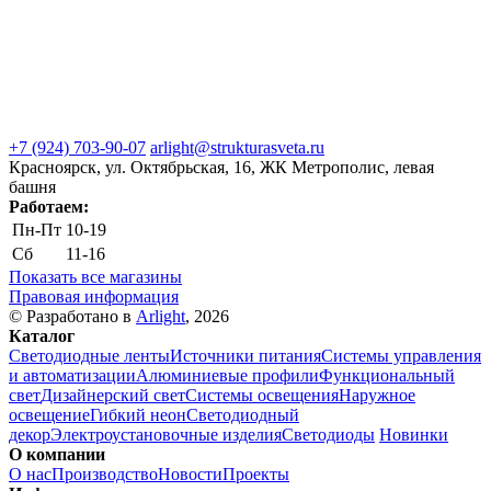
+7 (924) 703-90-07
arlight@strukturasveta.ru
Красноярск, ул. Октябрьская, 16, ЖК Метрополис, левая
башня
Работаем:
Пн-Пт
10-19
Сб
11-16
Показать все магазины
Правовая информация
© Разработано в
Arlight
, 2026
Каталог
Светодиодные ленты
Источники питания
Системы управления
и автоматизации
Алюминиевые профили
Функциональный
свет
Дизайнерский свет
Системы освещения
Наружное
освещение
Гибкий неон
Светодиодный
декор
Электроустановочные изделия
Светодиоды
Новинки
О компании
О нас
Производство
Новости
Проекты