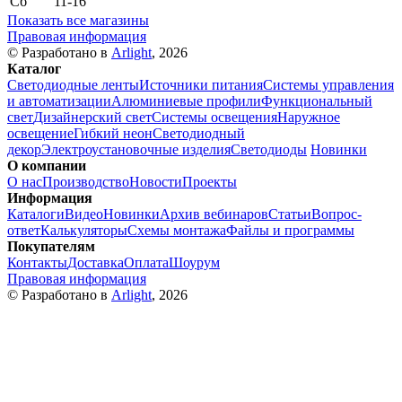
Сб
11-16
Показать все магазины
Правовая информация
© Разработано в
Arlight
, 2026
Каталог
Светодиодные ленты
Источники питания
Системы управления
и автоматизации
Алюминиевые профили
Функциональный
свет
Дизайнерский свет
Системы освещения
Наружное
освещение
Гибкий неон
Светодиодный
декор
Электроустановочные изделия
Светодиоды
Новинки
О компании
О нас
Производство
Новости
Проекты
Информация
Каталоги
Видео
Новинки
Архив вебинаров
Статьи
Вопрос-
ответ
Калькуляторы
Схемы монтажа
Файлы и программы
Покупателям
Контакты
Доставка
Оплата
Шоурум
Правовая информация
© Разработано в
Arlight
, 2026