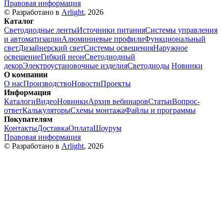
Правовая информация
© Разработано в
Arlight
, 2026
Каталог
Светодиодные ленты
Источники питания
Системы управления
и автоматизации
Алюминиевые профили
Функциональный
свет
Дизайнерский свет
Системы освещения
Наружное
освещение
Гибкий неон
Светодиодный
декор
Электроустановочные изделия
Светодиоды
Новинки
О компании
О нас
Производство
Новости
Проекты
Информация
Каталоги
Видео
Новинки
Архив вебинаров
Статьи
Вопрос-
ответ
Калькуляторы
Схемы монтажа
Файлы и программы
Покупателям
Контакты
Доставка
Оплата
Шоурум
Правовая информация
© Разработано в
Arlight
, 2026