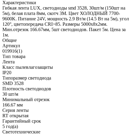
Характеристики
Гибкая лента LUX, светодиоды smd 3528, 30шт/м (150шт на
5м), белая плата 8мм, скотч 3М. Цвет ХОЛОДНЫЙ 7700-
9600K. Питание 24V, мощность 2.9 Вт/м (14.5 Вт на 5м), угол
120°, цветопередача CRI>85. Размеры 5000х8x2мм.
Мин.отрезок 166.67мм, 5шт светодиодов. Пакет 5м. Цена за
1м.
Общие
Артикул
019916(1)
Тип товара
Лента
Класс пылевлагозащиты
IP20
Типоразмер светодиода
SMD 3528
Плотность светодиодов
30 шт/м
Минимальный отрезок
166.67 мм
Серия ленты
RT открытая
Гарантийный срок
5 год(а)
Светотехнические