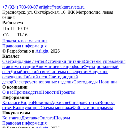
+7 (924) 703-90-07
arlight@strukturasveta.ru
Красноярск, ул. Октябрьская, 16, ЖК Метрополис, левая
башня
Работаем:
Пн-Пт
10-19
Сб
11-16
Показать все магазины
Правовая информация
© Разработано в
Arlight
, 2026
Каталог
Светодиодные ленты
Источники питания
Системы управления
и автоматизации
Алюминиевые профили
Функциональный
свет
Дизайнерский свет
Системы освещения
Наружное
освещение
Гибкий неон
Светодиодный
декор
Электроустановочные изделия
Светодиоды
Новинки
О компании
О нас
Производство
Новости
Проекты
Информация
Каталоги
Видео
Новинки
Архив вебинаров
Статьи
Вопрос-
ответ
Калькуляторы
Схемы монтажа
Файлы и программы
Покупателям
Контакты
Доставка
Оплата
Шоурум
Правовая информация