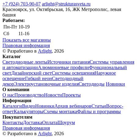
+7 (924) 703-90-07
arlight@strukturasveta.ru
Красноярск, ул. Октябрьская, 16, ЖК Метрополис, левая
башня
Работаем:
Пн-Пт
10-19
Сб
11-16
Показать все магазины
Правовая информация
© Разработано в
Arlight
, 2026
Каталог
Светодиодные ленты
Источники питания
Системы управления
и автоматизации
Алюминиевые профили
Функциональный
свет
Дизайнерский свет
Системы освещения
Наружное
освещение
Гибкий неон
Светодиодный
декор
Электроустановочные изделия
Светодиоды
Новинки
О компании
О нас
Производство
Новости
Проекты
Информация
Каталоги
Видео
Новинки
Архив вебинаров
Статьи
Вопрос-
ответ
Калькуляторы
Схемы монтажа
Файлы и программы
Покупателям
Контакты
Доставка
Оплата
Шоурум
Правовая информация
© Разработано в
Arlight
, 2026