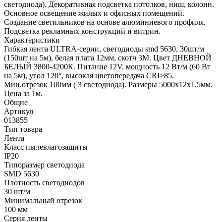
светодиода). Декоративная подсветка потолков, ниш, колонн.
Основное освещение жилых и офисных помещений.
Создание светильников на основе алюминиевого профиля.
Подсветка рекламных конструкций и витрин.
Характеристики
Гибкая лента ULTRA-серии, светодиоды smd 5630, 30шт/м
(150шт на 5м), белая плата 12мм, скотч 3М. Цвет ДНЕВНОЙ
БЕЛЫЙ 3800-4200К. Питание 12V, мощность 12 Вт/м (60 Вт
на 5м), угол 120°, высокая цветопередача CRI>85.
Мин.отрезок 100мм ( 3 светодиода). Размеры 5000х12х1.5мм.
Цена за 1м.
Общие
Артикул
013855
Тип товара
Лента
Класс пылевлагозащиты
IP20
Типоразмер светодиода
SMD 5630
Плотность светодиодов
30 шт/м
Минимальный отрезок
100 мм
Серия ленты