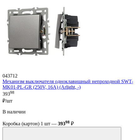
043712
Механизм выключателя одноклавишный непроходной SWT-
MK01-PL-GR (250V, 16A) (Arlight, -)
98
393
₽/шт
В наличии
98
Коробка (картон) 1 шт —
393
₽