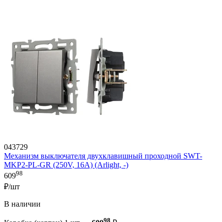
043729
Механизм выключателя двухклавишный проходной SWT-
MKP2-PL-GR (250V, 16A) (Arlight, -)
98
609
₽/шт
В наличии
98