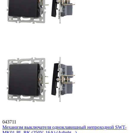
043711
Механизм выключателя одноклавишный непроходной SWT-
MK01-PL-BK (250V, 16A) (Arlight, -)