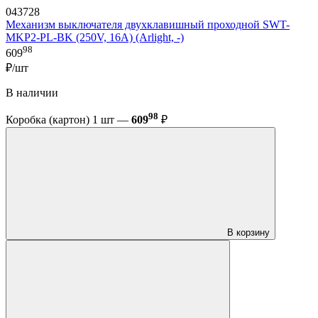
043728
Механизм выключателя двухклавишный проходной SWT-
MKP2-PL-BK (250V, 16A) (Arlight, -)
98
609
₽/шт
В наличии
98
Коробка (картон) 1 шт —
609
₽
В корзину