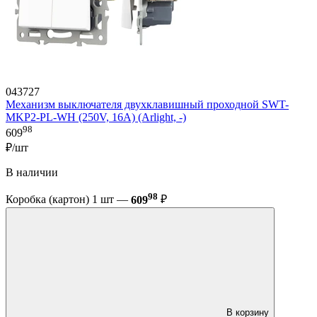
043727
Механизм выключателя двухклавишный проходной SWT-
MKP2-PL-WH (250V, 16A) (Arlight, -)
98
609
₽/шт
В наличии
98
Коробка (картон) 1 шт —
609
₽
В корзину