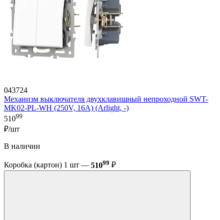
043724
Механизм выключателя двухклавишный непроходной SWT-
MK02-PL-WH (250V, 16A) (Arlight, -)
99
510
₽/шт
В наличии
99
Коробка (картон) 1 шт —
510
₽