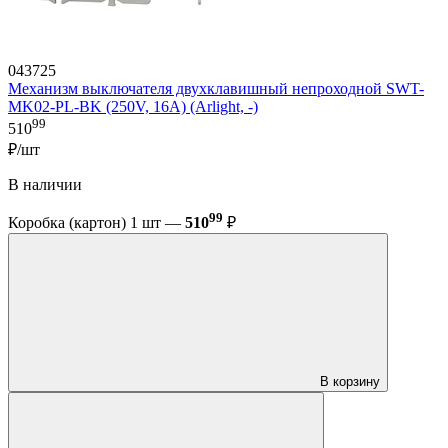
043725
Механизм выключателя двухклавишный непроходной SWT-
MK02-PL-BK (250V, 16A) (Arlight, -)
99
510
₽/шт
В наличии
99
Коробка (картон) 1 шт —
510
₽
В корзину