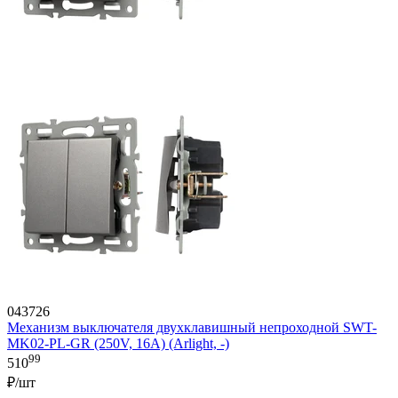
043726
Механизм выключателя двухклавишный непроходной SWT-
MK02-PL-GR (250V, 16A) (Arlight, -)
99
510
₽/шт