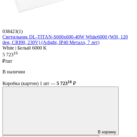
038423(1)
Светильник DL-TITAN-S600x600-40W White6000 (WH, 120
deg, CRI90, 230V) (Arlight, IP40 Металл, 7 лет)
White | Белый 6000 K
16
5 723
₽/шт
В наличии
16
Коробка (картон) 1 шт —
5 723
₽
В корзину