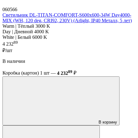
060566
Светильник DL-TITAN-COMFORT-S600x600-34W Day4000-
MIX (WH, 120 deg, CRI92, 230V) (Arlight, IP40 Металл, 5 лет)
Warm | Тёплый 3000 K
Day | Дневной 4000 K
White | Белый 6000 K
89
4 232
₽/шт
В наличии
89
Коробка (картон) 1 шт —
4 232
₽
В корзину