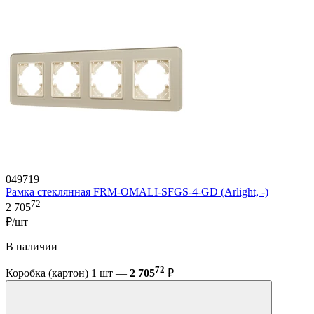
049719
Рамка стеклянная FRM-OMALI-SFGS-4-GD (Arlight, -)
72
2 705
₽/шт
В наличии
72
Коробка (картон) 1 шт —
2 705
₽