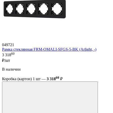
049721
Рамка стеклянная FRM-OMALI-SFGS-5-BK (Arlight, -)
60
3 318
₽/шт
В наличии
60
Коробка (картон) 1 шт —
3 318
₽