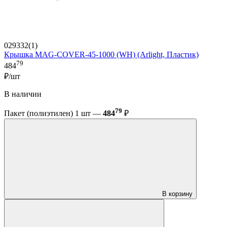
029332(1)
Крышка MAG-COVER-45-1000 (WH) (Arlight, Пластик)
79
484
₽/шт
В наличии
79
Пакет (полиэтилен) 1 шт —
484
₽
В корзину