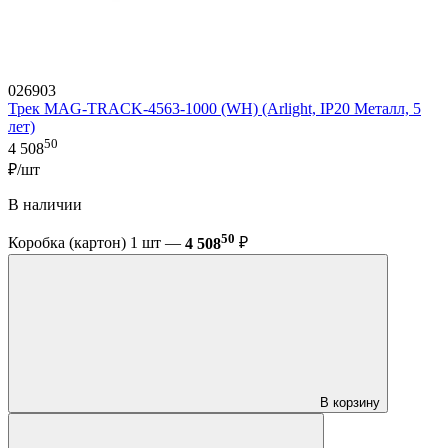
026903
Трек MAG-TRACK-4563-1000 (WH) (Arlight, IP20 Металл, 5
лет)
50
4 508
₽/шт
В наличии
50
Коробка (картон) 1 шт —
4 508
₽
В корзину