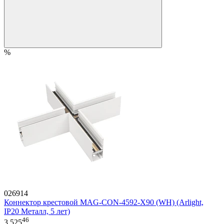
%
026914
Коннектор крестовой MAG-CON-4592-X90 (WH) (Arlight,
IP20 Металл, 5 лет)
46
3 525