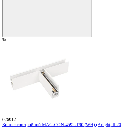
%
026912
Коннектор тройной MAG-CON-4592-T90 (WH) (Arlight, IP20