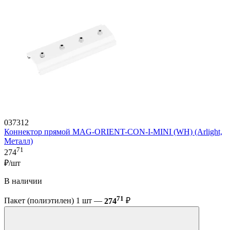
037312
Коннектор прямой MAG-ORIENT-CON-I-MINI (WH) (Arlight,
Металл)
71
274
₽/шт
В наличии
71
Пакет (полиэтилен) 1 шт —
274
₽