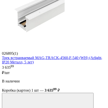
026895(1)
Трек встраиваемый MAG-TRACK-4560-F-540 (WH) (Arlight,
IP20 Металл, 5 лет)
89
3 635
₽/шт
В наличии
89
Коробка (картон) 1 шт —
3 635
₽