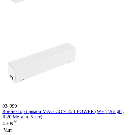
034999
Коннектор прямой MAG-CON-45-I-POWER (WH) (Arlight,
IP20 Металл, 5 лет)
20
4 309
₽/шт