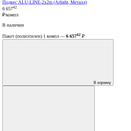
Подвес ALU-LINE-2x2m (Arlight, Металл)
42
6 657
₽/компл
В наличии
42
Пакет (полиэтилен) 1 компл —
6 657
₽
В корзину