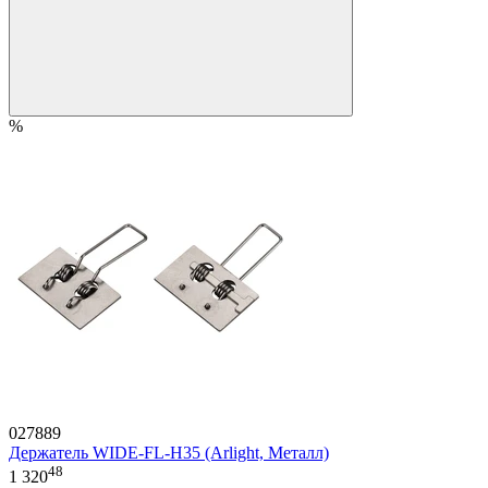
%
027889
Держатель WIDE-FL-H35 (Arlight, Металл)
48
1 320