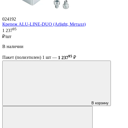
024192
Крепеж ALU-LINE-DUO (Arlight, Металл)
95
1 237
₽/шт
В наличии
95
Пакет (полиэтилен) 1 шт —
1 237
₽
В корзину