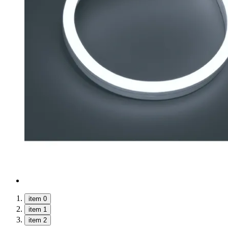
item 0
item 1
item 2