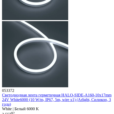
053372
Светодиодная лента герметичная HALO-SIDE-A160-10x17mm
24V White6000 (10 W/m, IP67, 5m, wire x1) (Arlight, Силикон, 3
года)
White | Белый 6000 K
92