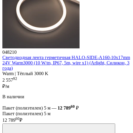
048210
Светодиодная лента герметичная HALO-SIDE-A160-10x17mm
24V Warm3000 (10 W/m, IP67, 5m, wire x1) (Arlight, Силикон, 3
года)
Warm | Тёплый 3000 K
92
2 557
₽/м
В наличии
60
Пакет (полиэтилен) 5 м —
12 789
₽
Пакет (полиэтилен) 5 м
60
12 789
₽