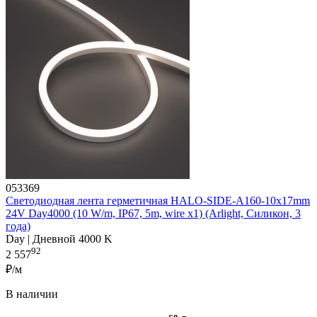
053369
Светодиодная лента герметичная HALO-SIDE-A160-10x17mm
24V Day4000 (10 W/m, IP67, 5m, wire x1) (Arlight, Силикон, 3
года)
Day | Дневной 4000 K
92
2 557
₽/м
В наличии