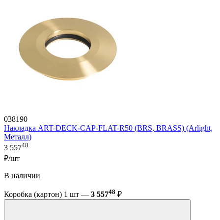
038190
Накладка ART-DECK-CAP-FLAT-R50 (BRS, BRASS) (Arlight,
Металл)
48
3 557
₽/шт
В наличии
48
Коробка (картон) 1 шт —
3 557
₽