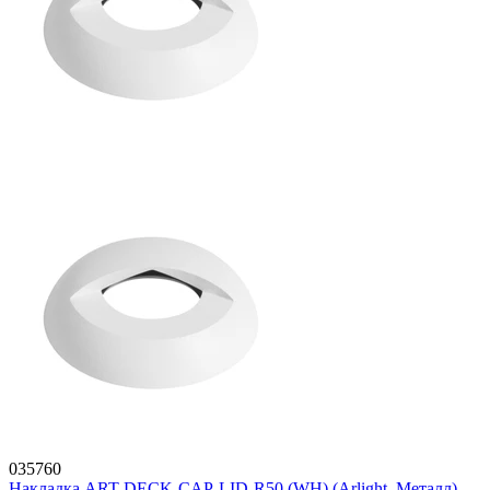
035760
Накладка ART-DECK-CAP-LID-R50 (WH) (Arlight, Металл)