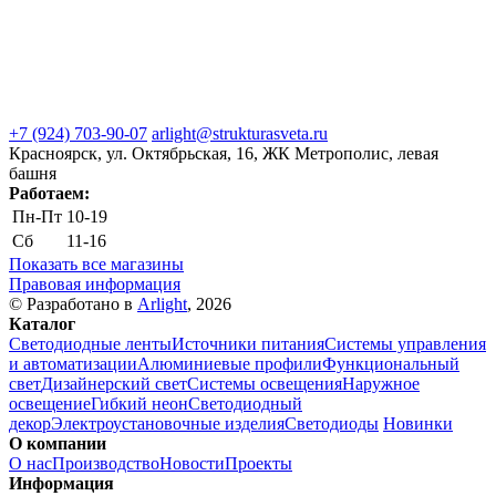
+7 (924) 703-90-07
arlight@strukturasveta.ru
Красноярск, ул. Октябрьская, 16, ЖК Метрополис, левая
башня
Работаем:
Пн-Пт
10-19
Сб
11-16
Показать все магазины
Правовая информация
© Разработано в
Arlight
, 2026
Каталог
Светодиодные ленты
Источники питания
Системы управления
и автоматизации
Алюминиевые профили
Функциональный
свет
Дизайнерский свет
Системы освещения
Наружное
освещение
Гибкий неон
Светодиодный
декор
Электроустановочные изделия
Светодиоды
Новинки
О компании
О нас
Производство
Новости
Проекты
Информация