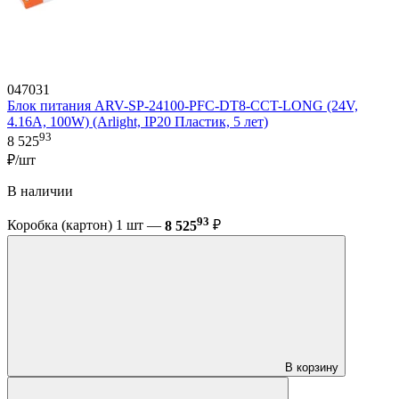
047031
Блок питания ARV-SP-24100-PFC-DT8-CCT-LONG (24V,
4.16A, 100W) (Arlight, IP20 Пластик, 5 лет)
93
8 525
₽/шт
В наличии
93
Коробка (картон) 1 шт —
8 525
₽
В корзину