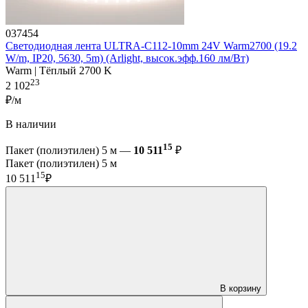
037454
Светодиодная лента ULTRA-C112-10mm 24V Warm2700 (19.2
W/m, IP20, 5630, 5m) (Arlight, высок.эфф.160 лм/Вт)
Warm | Тёплый 2700 K
23
2 102
₽/м
В наличии
15
Пакет (полиэтилен) 5 м —
10 511
₽
Пакет (полиэтилен) 5 м
15
10 511
₽
В корзину