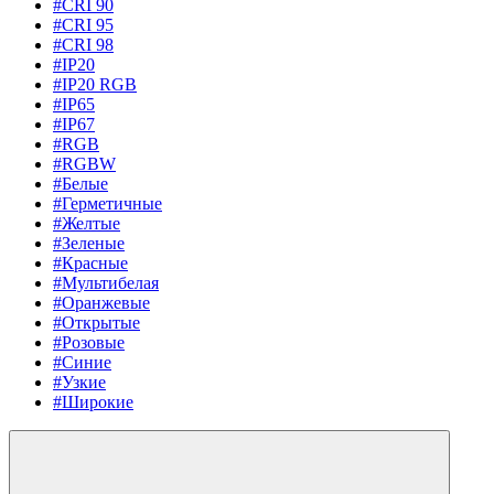
#CRI 90
#CRI 95
#CRI 98
#IP20
#IP20 RGB
#IP65
#IP67
#RGB
#RGBW
#Белые
#Герметичные
#Желтые
#Зеленые
#Красные
#Мультибелая
#Оранжевые
#Открытые
#Розовые
#Синие
#Узкие
#Широкие