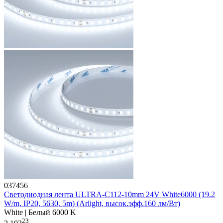
037456
Светодиодная лента ULTRA-C112-10mm 24V White6000 (19.2
W/m, IP20, 5630, 5m) (Arlight, высок.эфф.160 лм/Вт)
White | Белый 6000 K
23