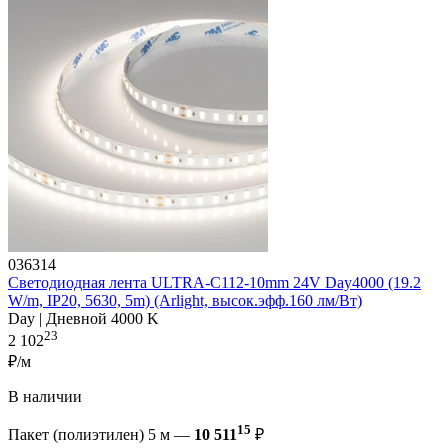
036314
Светодиодная лента ULTRA-C112-10mm 24V Day4000 (19.2
W/m, IP20, 5630, 5m) (Arlight, высок.эфф.160 лм/Вт)
Day | Дневной 4000 K
23
2 102
₽/м
В наличии
15
Пакет (полиэтилен) 5 м —
10 511
₽