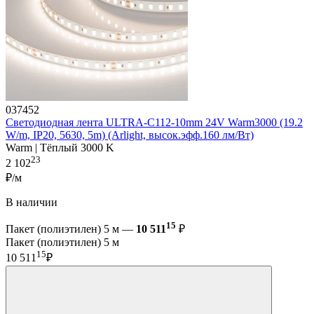
037452
Светодиодная лента ULTRA-C112-10mm 24V Warm3000 (19.2
W/m, IP20, 5630, 5m) (Arlight, высок.эфф.160 лм/Вт)
Warm | Тёплый 3000 K
23
2 102
₽/м
В наличии
15
Пакет (полиэтилен) 5 м —
10 511
₽
Пакет (полиэтилен) 5 м
15
10 511
₽