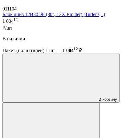
011104
Блок линз 12B30DF (30°, 12X Emitter) (Turlens, -)
12
1 004
₽/шт
В наличии
12
Пакет (полиэтилен) 1 шт —
1 004
₽
В корзину