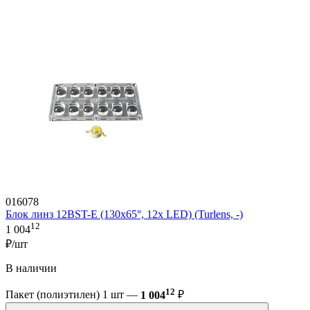
016078
Блок линз 12BST-E (130x65°, 12x LED) (Turlens, -)
12
1 004
₽/шт
В наличии
12
Пакет (полиэтилен) 1 шт —
1 004
₽