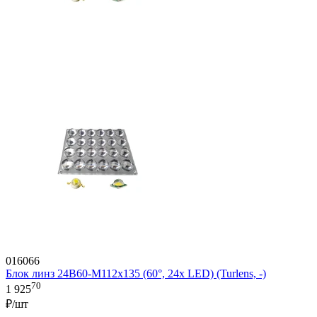
016066
Блок линз 24B60-M112х135 (60°, 24x LED) (Turlens, -)
70
1 925
₽/шт