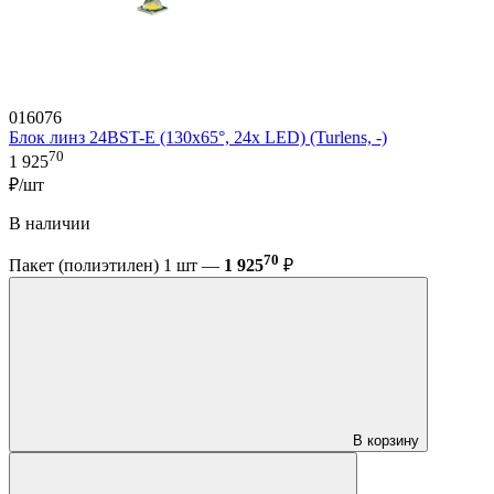
016076
Блок линз 24BST-E (130x65°, 24x LED) (Turlens, -)
70
1 925
₽/шт
В наличии
70
Пакет (полиэтилен) 1 шт —
1 925
₽
В корзину