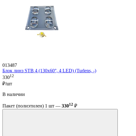
013487
Блок линз STB 4 (130x60°, 4 LED) (Turlens, -)
12
330
₽/шт
В наличии
12
Пакет (полиэтилен) 1 шт —
330
₽