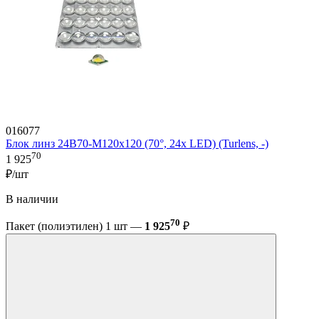
016077
Блок линз 24B70-M120х120 (70°, 24x LED) (Turlens, -)
70
1 925
₽/шт
В наличии
70
Пакет (полиэтилен) 1 шт —
1 925
₽