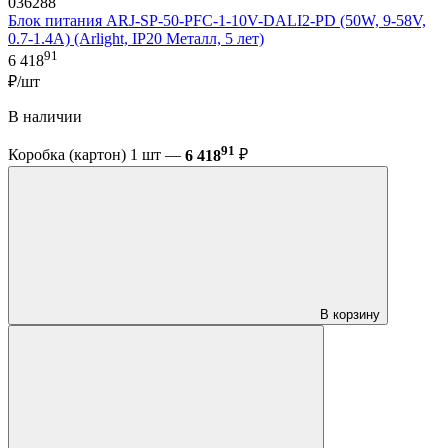
036288
Блок питания ARJ-SP-50-PFC-1-10V-DALI2-PD (50W, 9-58V,
0.7-1.4A) (Arlight, IP20 Металл, 5 лет)
91
6 418
₽/шт
В наличии
91
Коробка (картон) 1 шт —
6 418
₽
В корзину