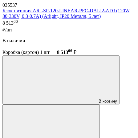
035537
Блок питания ARJ-SP-120-LINEAR-PFC-DALI2-ADJ (120W,
80-330V, 0.3-0.7A) (Arlight, IP20 Металл, 5 лет)
66
8 513
₽/шт
В наличии
66
Коробка (картон) 1 шт —
8 513
₽
В корзину