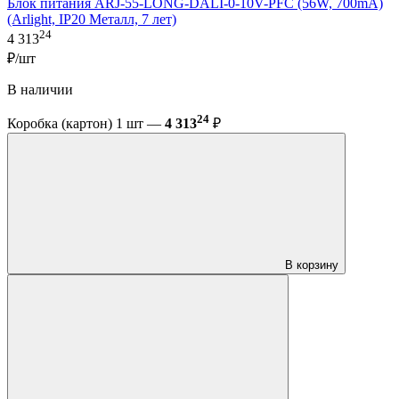
Блок питания ARJ-55-LONG-DALI-0-10V-PFC (56W, 700mA)
(Arlight, IP20 Металл, 7 лет)
24
4 313
₽/шт
В наличии
24
Коробка (картон) 1 шт —
4 313
₽
В корзину