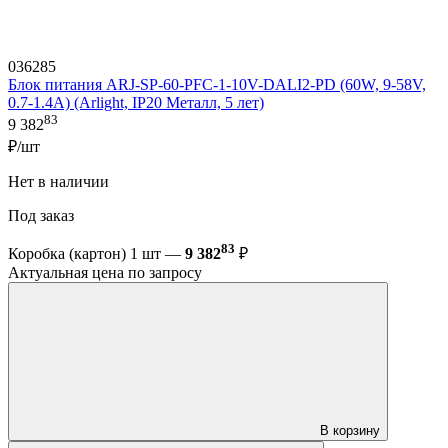
036285
Блок питания ARJ-SP-60-PFC-1-10V-DALI2-PD (60W, 9-58V,
0.7-1.4A) (Arlight, IP20 Металл, 5 лет)
83
9 382
₽/шт
Нет в наличии
Под заказ
83
Коробка (картон) 1 шт —
9 382
₽
Актуальная цена по запросу
В корзину