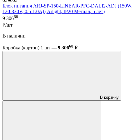
039603
Блок питания ARJ-SP-150-LINEAR-PFC-DALI2-ADJ (150W,
120-330V, 0.5-1.0A) (Arlight, IP20 Металл, 5 лет)
68
9 306
₽/шт
В наличии
68
Коробка (картон) 1 шт —
9 306
₽
В корзину