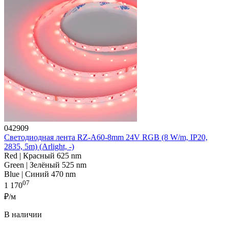
042909
Светодиодная лента RZ-A60-8mm 24V RGB (8 W/m, IP20,
2835, 5m) (Arlight, -)
Red | Красный 625 nm
Green | Зелёный 525 nm
Blue | Синий 470 nm
07
1 170
₽/м
В наличии