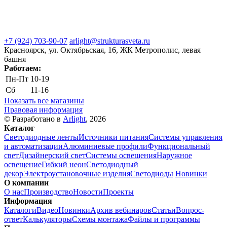
+7 (924) 703-90-07
arlight@strukturasveta.ru
Красноярск, ул. Октябрьская, 16, ЖК Метрополис, левая
башня
Работаем:
Пн-Пт
10-19
Сб
11-16
Показать все магазины
Правовая информация
© Разработано в
Arlight
, 2026
Каталог
Светодиодные ленты
Источники питания
Системы управления
и автоматизации
Алюминиевые профили
Функциональный
свет
Дизайнерский свет
Системы освещения
Наружное
освещение
Гибкий неон
Светодиодный
декор
Электроустановочные изделия
Светодиоды
Новинки
О компании
О нас
Производство
Новости
Проекты
Информация
Каталоги
Видео
Новинки
Архив вебинаров
Статьи
Вопрос-
ответ
Калькуляторы
Схемы монтажа
Файлы и программы