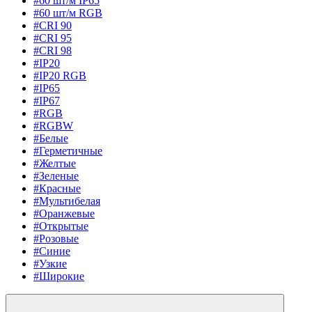
#60 шт/м IP65
#60 шт/м RGB
#CRI 90
#CRI 95
#CRI 98
#IP20
#IP20 RGB
#IP65
#IP67
#RGB
#RGBW
#Белые
#Герметичные
#Желтые
#Зеленые
#Красные
#Мультибелая
#Оранжевые
#Открытые
#Розовые
#Синие
#Узкие
#Широкие