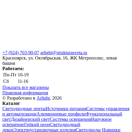
+7 (924) 703-90-07
arlight@strukturasveta.ru
Красноярск, ул. Октябрьская, 16, ЖК Метрополис, левая
башня
Работаем:
Пн-Пт
10-19
Сб
11-16
Показать все магазины
Правовая информация
© Разработано в
Arlight
, 2026
Каталог
Светодиодные ленты
Источники питания
Системы управления
и автоматизации
Алюминиевые профили
Функциональный
свет
Дизайнерский свет
Системы освещения
Наружное
освещение
Гибкий неон
Светодиодный
декор
Электроустановочные изделия
Светодиоды
Новинки