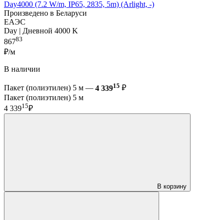
Day4000 (7.2 W/m, IP65, 2835, 5m) (Arlight, -)
Произведено в Беларуси
ЕАЭС
Day | Дневной 4000 K
83
867
₽/м
В наличии
15
Пакет (полиэтилен) 5 м —
4 339
₽
Пакет (полиэтилен) 5 м
15
4 339
₽
В корзину