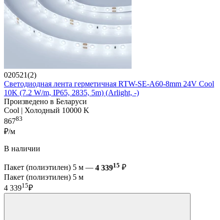
020521(2)
Светодиодная лента герметичная RTW-SE-A60-8mm 24V Cool
10K (7.2 W/m, IP65, 2835, 5m) (Arlight, -)
Произведено в Беларуси
Cool | Холодный 10000 K
83
867
₽/м
В наличии
15
Пакет (полиэтилен) 5 м —
4 339
₽
Пакет (полиэтилен) 5 м
15
4 339
₽