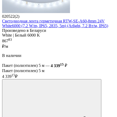
020522(2)
Светодиодная лента герметичная RTW-SE-A60-8mm 24V
White6000 (7.2 W/m, IP65, 2835, 5m) (Arlight, 7.2 Вт/м, IP65)
Произведено в Беларуси
White | Белый 6000 K
83
867
₽/м
В наличии
15
Пакет (полиэтилен) 5 м —
4 339
₽
Пакет (полиэтилен) 5 м
15
4 339
₽