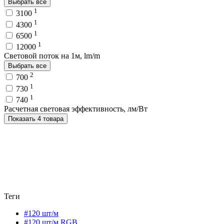
Выбрать все
1
3100
1
4300
1
6500
1
12000
Световой поток на 1м, lm/m
Выбрать все
2
700
1
730
1
740
Расчетная световая эффективность, лм/Вт
Показать 4 товара
Теги
#120 шт/м
#120 шт/м RGB