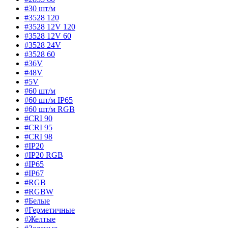
#30 шт/м
#3528 120
#3528 12V 120
#3528 12V 60
#3528 24V
#3528 60
#36V
#48V
#5V
#60 шт/м
#60 шт/м IP65
#60 шт/м RGB
#CRI 90
#CRI 95
#CRI 98
#IP20
#IP20 RGB
#IP65
#IP67
#RGB
#RGBW
#Белые
#Герметичные
#Желтые